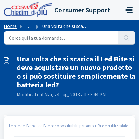
Salta al contenuto principale
Consumer Support
Home
...
Una volta che si scarica il Led Bite si deve acquistare u...
Una volta che si scarica il Led Bite si
deve acquistare un nuovo prodotto
o si può sostituire semplicemente la
batteria led?
Modificato il Mar, 24 Lug, 2018 alle 3:44 PM
Le pile del Blanx Led Bite sono sostituibili, pertanto il Bite è riutilizzabile!